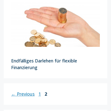
Endfälliges Darlehen für flexible
Finanzierung
Page
Page
←
Previous
1
2