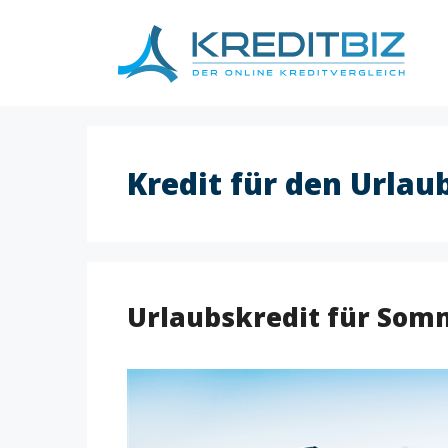
Skip
to
content
Kredit für den Urlau
Urlaubskredit für Som