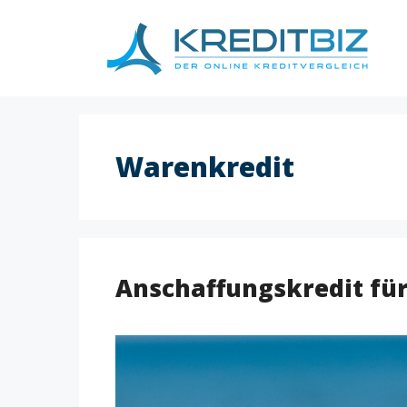
Skip
to
content
Warenkredit
Anschaffungskredit fü