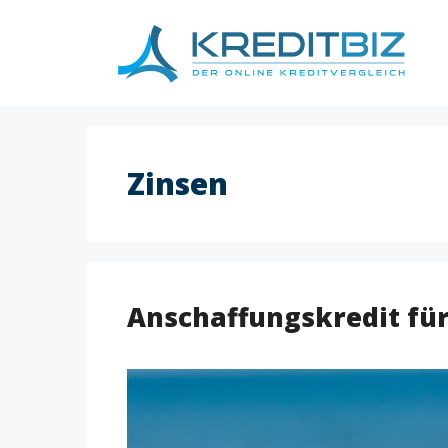
Skip
to
content
Zinsen
Anschaffungskredit fü